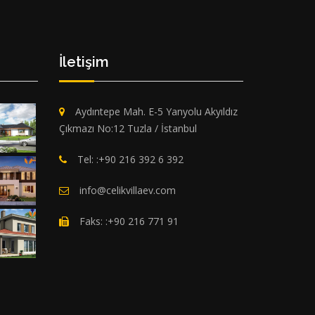
İletişim
Aydıntepe Mah. E-5 Yanyolu Akyıldız
Çıkmazı No:12 Tuzla / İstanbul
Tel: :+90 216 392 6 392
info@celikvillaev.com
Faks: :+90 216 771 91