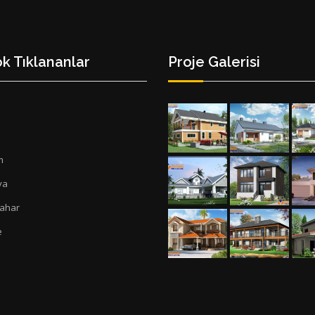
k Tıklananlar
Proje Galerisi
a
m
ya
Bahar
e