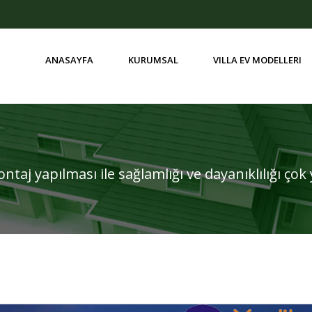
ANASAYFA
KURUMSAL
VILLA EV MODELLERI
BIR BUÇUK KATLI VILLA EVLER
ontaj yapılması ile sağlamlığı ve dayanıklılığı ço