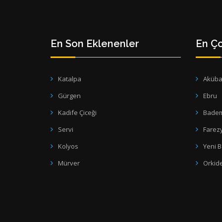
En Son Eklenenler
En Ço
Katalpa
Aküb
Gürgen
Ebru
Kadife Çiceği
Bade
Servi
Farez
Kolyos
Yeni 
Mürver
Orkid