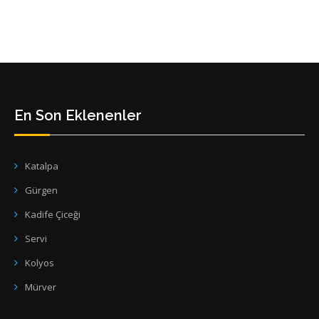
En Son Eklenenler
Katalpa
Gürgen
Kadife Çiceği
Servi
Kolyos
Mürver