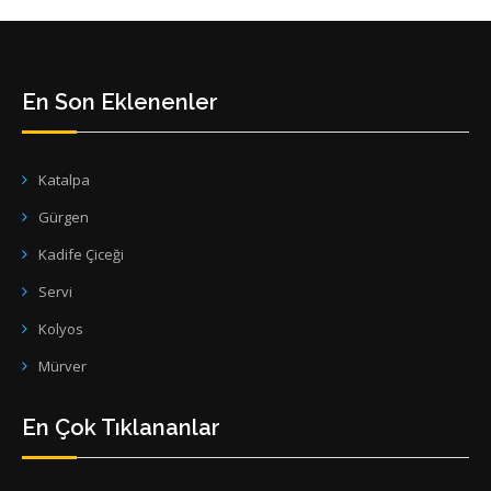
En Son Eklenenler
Katalpa
Gürgen
Kadife Çiceği
Servi
Kolyos
Mürver
En Çok Tıklananlar